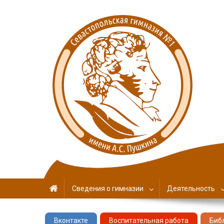
Севастопольская гимн
имени А. С. Пушкина
Сведения о гимназии
Деятельность
Вконтакте
Воспитательная работа
Биб