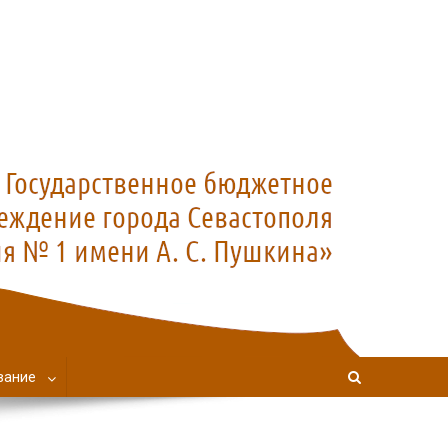
вание