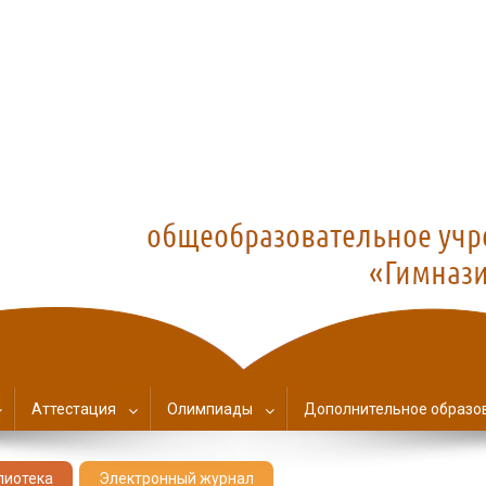
азия №1
Аттестация
Олимпиады
Дополнительное образо
лиотека
Электронный журнал