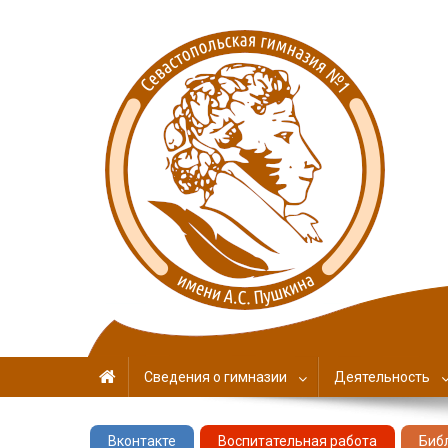
Севастопольская гимн
имени А. С. Пушкина
Сведения о гимназии
Деятельность
Вконтакте
Воспитательная работа
Биб