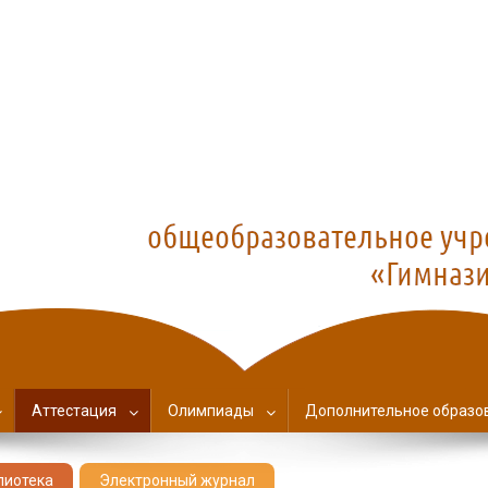
азия №1
Аттестация
Олимпиады
Дополнительное образо
лиотека
Электронный журнал