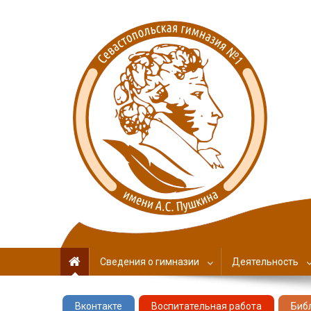
Севастопольская гимн
имени А. С. Пушкина
Сведения о гимназии
Деятельность
Вконтакте
Воспитательная работа
Биб