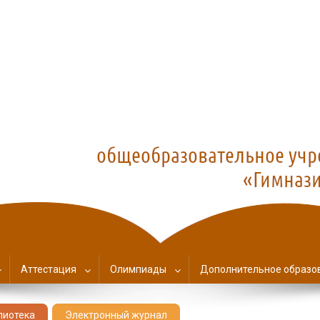
азия №1
Аттестация
Олимпиады
Дополнительное образо
лиотека
Электронный журнал