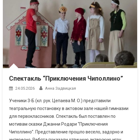
Спектакль “Приключения Чиполлино”
24.05.2026
Анна Задвицкая
Ученики 3-Б (кл. рук. Цепаева М. О.) представили
театральную постановку в актовом зале нашей гимназии
для первоклассников. Спектакль был поставлен по
мотивам сказки Джанни Родари “Приключения
Чиполлино”. Представление прошло весело, задорно и
интересно. Ребята показали отличную актерскую игру ,