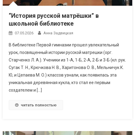
“История русской матрёшки” в
школьной библиотеке
07.05.2026
Анна Задвицкая
В библиотеке Первой гимназии прошел увлекательный
урок, посвященный истории русской матрешки (орг.
Старченко Л. А.). Ученики из 1-А, 1-Б, 2-А, 2-Б и 3-Б (кл. рук.
Сугак Т. Н., Крючкова Н. В., Харитонова О. В., Мельничук К.
Ю, и Цепаева М. О.) классов узнали, как появилась эта
уникальная деревянная кукла, кто стал ее первым
создателем и […]
читать полностью