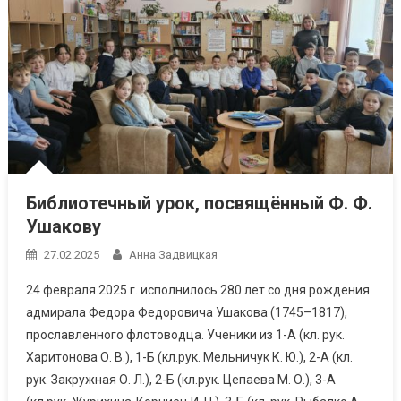
Библиотечный урок, посвящённый Ф. Ф.
Ушакову
27.02.2025
Анна Задвицкая
24 февраля 2025 г. исполнилось 280 лет со дня рождения
адмирала Федора Федоровича Ушакова (1745–1817),
прославленного флотоводца. Ученики из 1-А (кл. рук.
Харитонова О. В.), 1-Б (кл.рук. Мельничук К. Ю.), 2-А (кл.
рук. Закружная О. Л.), 2-Б (кл.рук. Цепаева М. О.), 3-А