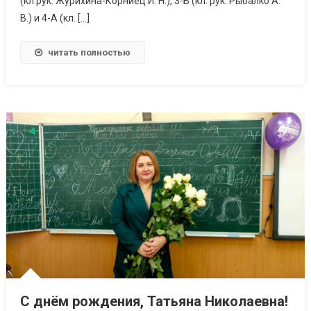
(кл.рук. Журихина-Корниец И. Н.), 3-Б (кл. рук. Рыбалко А.
В.) и 4-А (кл. […]
читать полностью
С днём рождения, Татьяна Николаевна!