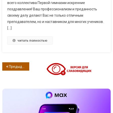
всего коллектива Первой гимназии искренние
поздравления! Ваш профессионализм и преданность
своему делу делают Вас не только отличным
преподавателем, но и наставником для многих учеников.
[…]
читать полностью
Навигация по записям
Предыдущие записи