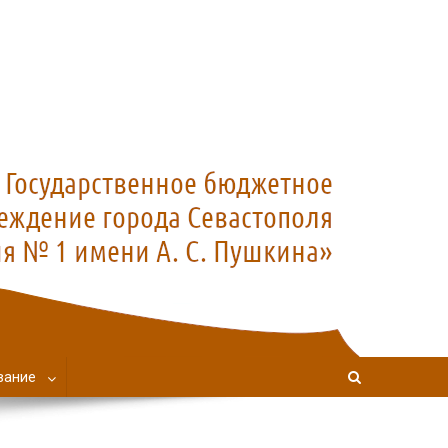
вание