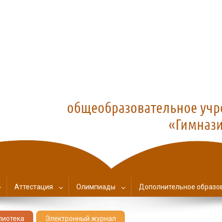
азия №1
Аттестация
Олимпиады
Дополнительное образо
лиотека
Электронный журнал