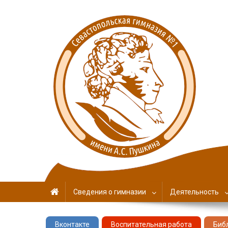
Севастопольская гимн
имени А. С. Пушкина
Сведения о гимназии
Деятельность
Вконтакте
Воспитательная работа
Биб