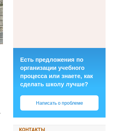
Есть предложения по
организации учебного
процесса или знаете, как
сделать школу лучше?
,
Написать о проблеме
ь
КОНТАКТЫ