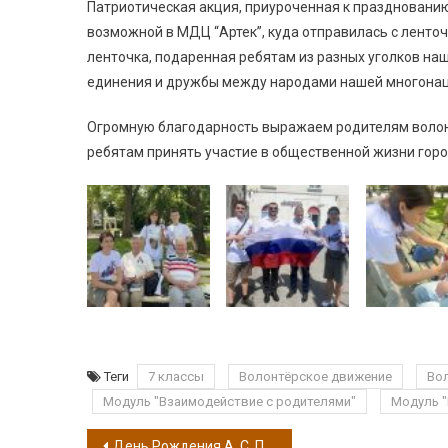
Патриотическая акция, приуроченная к празднованию
возможной в МДЦ “Артек”, куда отправилась с ленто
ленточка, подаренная ребятам из разных уголков наш
единения и дружбы между народами нашей многонац
Огромную благодарность выражаем родителям волонт
ребятам принять участие в общественной жизни горо
Теги
7 классы
Волонтёрское движение
Во
Модуль "Взаимодействие с родителями"
Модуль 
День Рождения А. С. Пушкина