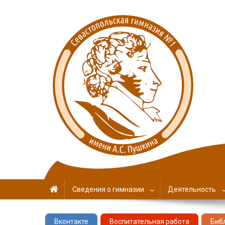
Севастопольская гимн
имени А. С. Пушкина
Сведения о гимназии
Деятельность
Вконтакте
Воспитательная работа
Биб