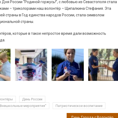
 Дня России “Родиной горжусь!”, с любовью из Севастополя стала
чками – триколорами наш волонтёр – Щипалкина Стефания. Эта
ей страны в Год единства народов России, стала символом
иональной страны.
ёров, которые в такое непростое время дали возможность
да.
лонтёры
День России
"Внешкольные мероприятия"
Патриотическое воспитание
День Города с Волонтёрами Победы