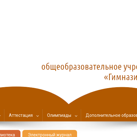
азия №1
Аттестация
Олимпиады
Дополнительное образо
лиотека
Электронный журнал