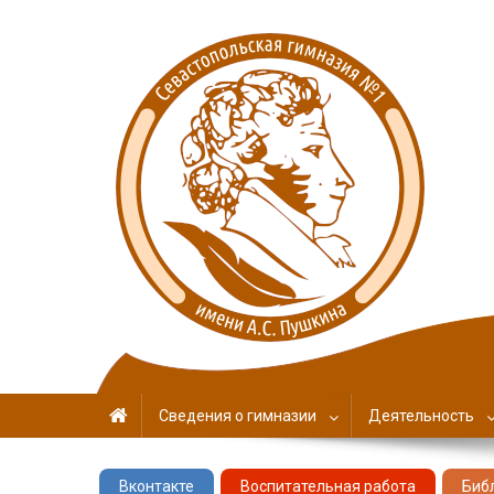
Севастопольская гимн
имени А. С. Пушкина
Сведения о гимназии
Деятельность
Вконтакте
Воспитательная работа
Биб