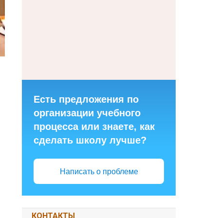
Есть предложения по
организации учебного
1
процесса или знаете, как
сделать школу лучше?
Написать о проблеме
КОНТАКТЫ