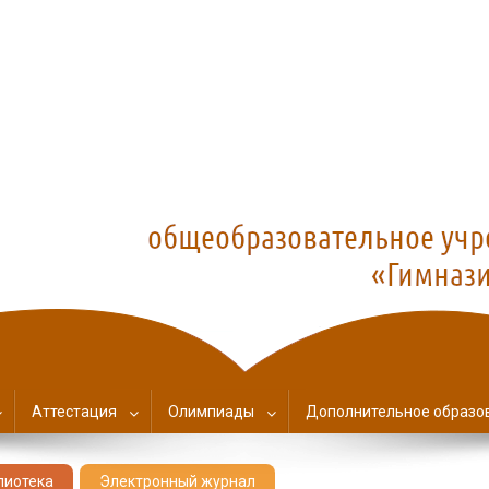
азия №1
Аттестация
Олимпиады
Дополнительное образо
лиотека
Электронный журнал