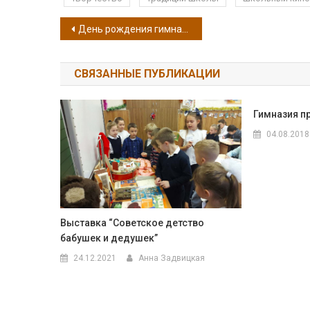
Навигация по записям
День рождения гимназии. Кинофестиваль. 9 В
СВЯЗАННЫЕ ПУБЛИКАЦИИ
Гимназия п
04.08.2018
Выставка “Советское детство
бабушек и дедушек”
24.12.2021
Анна Задвицкая