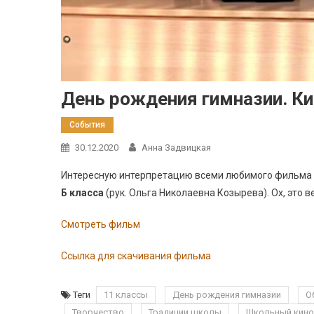
День рождения гимназии. Ки
События
30.12.2020
Анна Задвицкая
Интересную интерпретацию всеми любимого фильм
Б класса
(рук. Ольга Николаевна Козырева). Ох, это
Смотреть фильм
Ссылка для скачивания фильма
Теги
11 классы
День рождения гимназии
О
Творчество
Традиции школы
Школьный кин