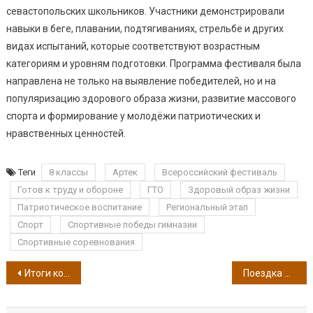
севастопольских школьников. Участники демонстрировали
навыки в беге, плавании, подтягиваниях, стрельбе и других
видах испытаний, которые соответствуют возрастным
категориям и уровням подготовки. Программа фестиваля была
направлена не только на выявление победителей, но и на
популяризацию здорового образа жизни, развитие массового
спорта и формирование у молодёжи патриотических и
нравственных ценностей.
Теги
8 классы
Артек
Всероссийский фестиваль
Готов к труду и обороне
ГТО
Здоровый образ жизни
Патриотическое воспитание
Региональный этап
Спорт
Спортивные победы гимназии
Спортивные соревнования
Навигация по записям
Итоги конкурса Следственного комитета РФ
Поездка в Санкт-Петербург