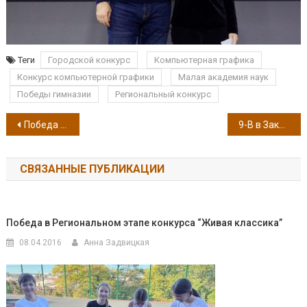
Теги
Городской конкурс
Компьютерная графика
Конкурс компьютерной графики
Малая академия наук
Победы гимназии
Региональный конкурс
Навигация по записям
Победа в игре “Что? Где? Когда?”
9-В в Законодательном собрании
СВЯЗАННЫЕ ПУБЛИКАЦИИ
Победа в Региональном этапе конкурса “Живая классика”
08.04.2016
Анна Задвицкая