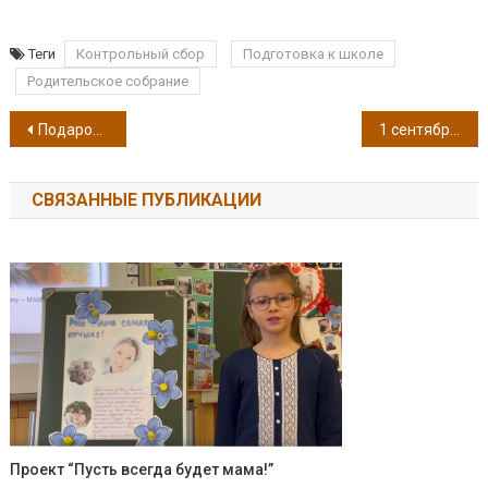
Теги
Контрольный сбор
Подготовка к школе
Родительское собрание
Навигация по записям
Подарок из Калуги
1 сентября
СВЯЗАННЫЕ ПУБЛИКАЦИИ
Проект “Пусть всегда будет мама!”