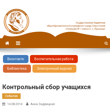
Севастопольская гимназия
имени А. С. Пушкина
№1
Вконтакте
Воспитательная работа
Библиотека
Электронный журнал
Контрольный сбор учащихся
События
14.08.2014
Анна Задвицкая