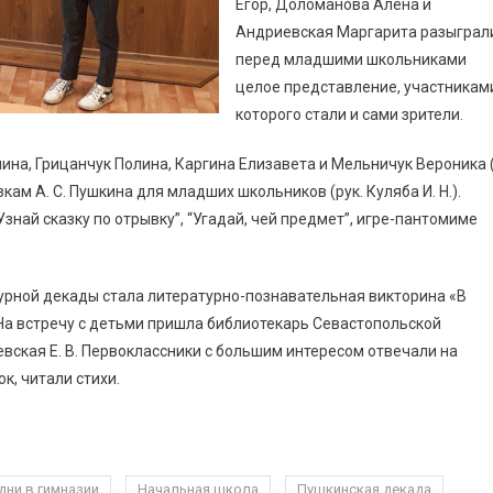
Егор, Доломанова Алёна и
Андриевская Маргарита разыграл
перед младшими школьниками
целое представление, участникам
которого стали и сами зрители.
ина, Грицанчук Полина, Каргина Елизавета и Мельничук Вероника 
кам А. С. Пушкина для младших школьников (рук. Куляба И. Н.).
знай сказку по отрывку”, “Угадай, чей предмет”, игре-пантомиме
ной декады стала литературно-познавательная викторина «В
. На встречу с детьми пришла библиотекарь Севастопольской
вская Е. В. Первоклассники с большим интересом отвечали на
к, читали стихи.
дни в гимназии
Начальная школа
Пушкинская декада