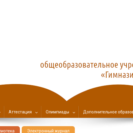
азия №1
Аттестация
Олимпиады
Дополнительное образо
лиотека
Электронный журнал