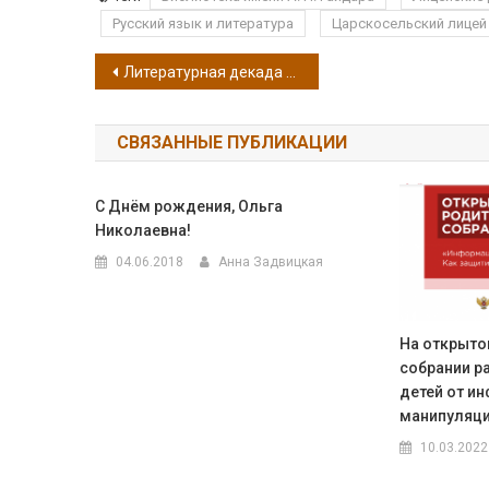
Русский язык и литература
Царскосельский лицей
Навигация по записям
Литературная декада в 5-х классах
СВЯЗАННЫЕ ПУБЛИКАЦИИ
С Днём рождения, Ольга
Николаевна!
04.06.2018
Анна Задвицкая
На открыто
собрании р
детей от и
манипуляц
10.03.2022