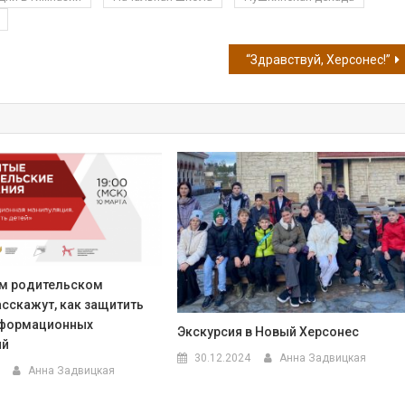
“Здравствуй, Херсонес!”
м родительском
асскажут, как защитить
нформационных
Экскурсия в Новый Херсонес
ий
30.12.2024
Анна Задвицкая
Анна Задвицкая