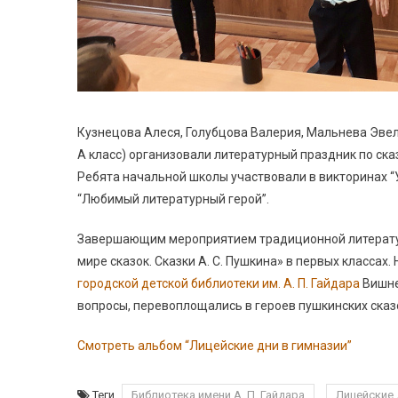
Кузнецова Алеся, Голубцова Валерия, Мальнева Эвел
А класс) организовали литературный праздник по сказ
Ребята начальной школы участвовали в викторинах “У
“Любимый литературный герой”.
Завершающим мероприятием традиционной литератур
мире сказок. Сказки А. С. Пушкина» в первых классах
городской детской библиотеки им. А. П. Гайдара
Вишне
вопросы, перевоплощались в героев пушкинских сказо
Смотреть альбом “Лицейские дни в гимназии”
Теги
Библиотека имени А. П. Гайдара
Лицейские 