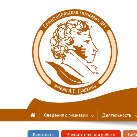
Севастопольская гимн
имени А. С. Пушкина
Сведения о гимназии
Деятельность
Вконтакте
Воспитательная работа
Биб