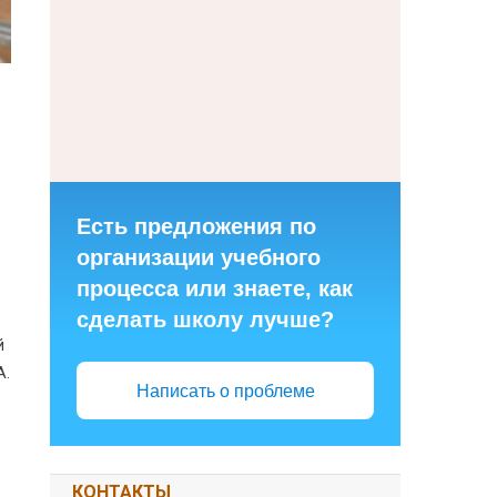
Есть предложения по
организации учебного
процесса или знаете, как
сделать школу лучше?
й
А.
Написать о проблеме
КОНТАКТЫ