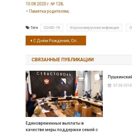
10.08.2020 г. № 128
;
–
Памятка родителям
;
Теги
COVID-19
Короновирусная инфекция
О
Навигация по записям
С Днём Рождения, Ольга Анатолиевна!
СВЯЗАННЫЕ ПУБЛИКАЦИИ
Пушкинский
07.06.2018
Единовременные выплаты в
качестве меры поддержки семей с