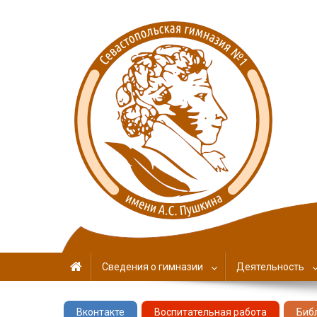
Севастопольская гимн
имени А. С. Пушкина
Сведения о гимназии
Деятельность
Вконтакте
Воспитательная работа
Биб