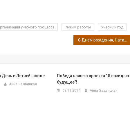
рганизация учебного процесса
Режим работы
Учебный год
С Днём рождения, Наталья Васильевна!
 День в Летней школе
Победа нашего проекта “Я созидаю
будущее”!
Анна Задвицкая
03.11.2014
Анна Задвицкая