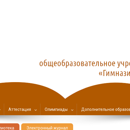
азия №1
Аттестация
Олимпиады
Дополнительное образо
лиотека
Электронный журнал