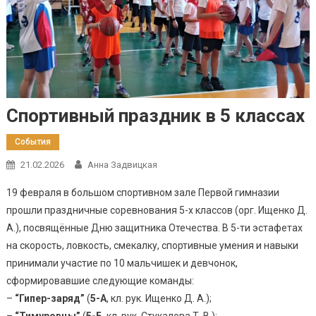
Спортивный праздник в 5 классах
События
21.02.2026
Анна Задвицкая
19 февраля в большом спортивном зале Первой гимназии
прошли праздничные соревнования 5-х классов (орг. Ищенко Д.
А.), посвящённые Дню защитника Отечества. В 5-ти эстафетах
на скорость, ловкость, смекалку, спортивные умения и навыки
принимали участие по 10 мальчишек и девчонок,
сформировавшие следующие команды:
–
“Гипер-заряд”
(
5-А
, кл. рук. Ищенко Д. А.);
–
“Тимуровцы”
(
5-Б
, кл. рук. Стукалова Т. В.);