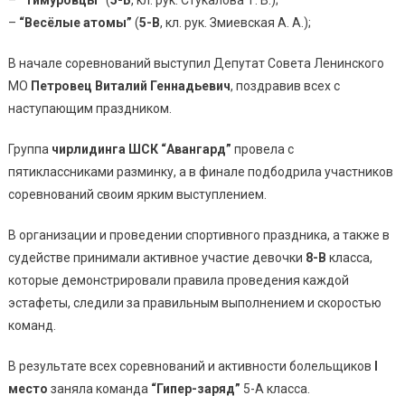
–
“Весёлые атомы”
(
5-В
, кл. рук. Змиевская А. А.);
В начале соревнований выступил Депутат Совета Ленинского
МО
Петровец Виталий Геннадьевич
, поздравив всех с
наступающим праздником.
Группа
чирлидинга ШСК “Авангард”
провела с
пятиклассниками разминку, а в финале подбодрила участников
соревнований своим ярким выступлением.
В организации и проведении спортивного праздника, а также в
судействе принимали активное участие девочки
8-В
класса,
которые демонстрировали правила проведения каждой
эстафеты, следили за правильным выполнением и скоростью
команд.
В результате всех соревнований и активности болельщиков
I
место
заняла команда
“Гипер-заряд”
5-А класса.