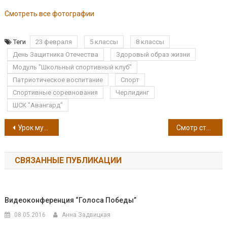
Смотреть все фотографии
Теги
23 февраля
5 классы
8 классы
День Защитника Отечества
Здоровый образ жизни
Модуль "Школьный спортивный клуб"
Патриотическое воспитание
Спорт
Спортивные соревнования
Черлидинг
ШСК "Авангард"
Навигация по записям
Урок мужества в 10 классах
Смотр строя и песни – 2026
СВЯЗАННЫЕ ПУБЛИКАЦИИ
Видеоконференция “Голоса Победы”
08.05.2016
Анна Задвицкая