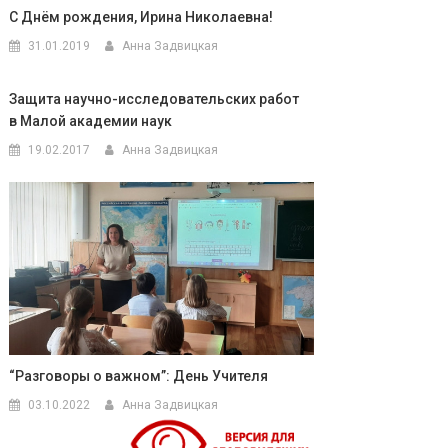
С Днём рождения, Ирина Николаевна!
31.01.2019
Анна Задвицкая
Защита научно-исследовательских работ
в Малой академии наук
19.02.2017
Анна Задвицкая
“Разговоры о важном”: День Учителя
03.10.2022
Анна Задвицкая