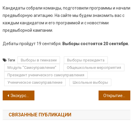
Кандидаты собрали команды, подготовили программы и начали
предвыборную агитацию. На сайте мы будем знакомить вас с
каждым кандидатом и его программой и с новостями
предвыборной кампании.
Дебаты пройдут 19 сентября.
Выборы состоятся 20 сентября.
Теги
Выборы в гимназии
Выборы президента
Модуль "Самоуправление"
Общешкольные мероприятия
Президент ученического самоуправления
Ученическое самоуправление
Школьные выборы
Навигация по записям
Экскурсия в закулисье театра
Открытие общегородской спартакиады школьников 2024-2025
СВЯЗАННЫЕ ПУБЛИКАЦИИ