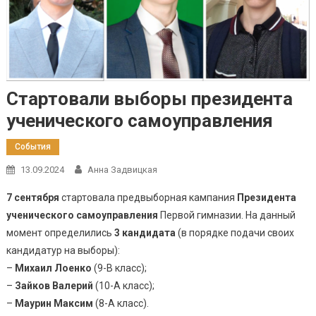
Стартовали выборы президента
ученического самоуправления
События
13.09.2024
Анна Задвицкая
7 сентября
стартовала предвыборная кампания
Президента
ученического самоуправления
Первой гимназии. На данный
момент определились
3 кандидата
(в порядке подачи своих
кандидатур на выборы):
–
Михаил Лоенко
(9-В класс);
–
Зайков Валерий
(10-А класс);
–
Маурин Максим
(8-А класс).