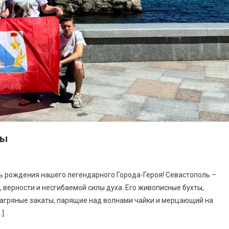
ды
ь рождения нашего легендарного Города-Героя! Севастополь –
а, верности и несгибаемой силы духа. Его живописные бухты,
багряные закаты, парящие над волнами чайки и мерцающий на
…]