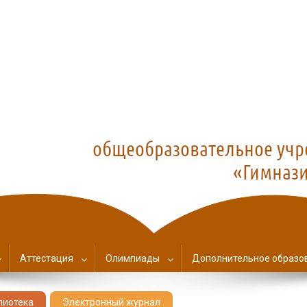
азия №1
Аттестация
Олимпиады
Дополнительное образо
лиотека
Электронный журнал