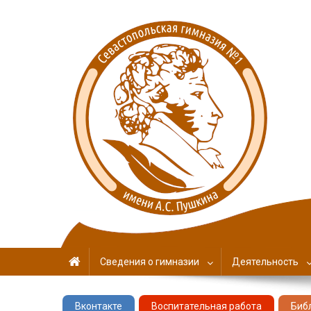
Севастопольская гимн
имени А. С. Пушкина
Сведения о гимназии
Деятельность
Вконтакте
Воспитательная работа
Биб