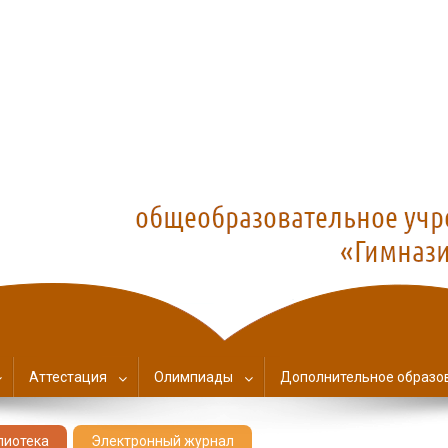
азия №1
Аттестация
Олимпиады
Дополнительное образо
лиотека
Электронный журнал