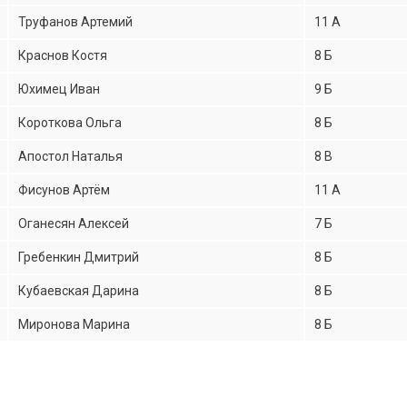
Труфанов Артемий
11 А
Краснов Костя
8 Б
Юхимец Иван
9 Б
Короткова Ольга
8 Б
Апостол Наталья
8 В
Фисунов Артём
11 А
Оганесян Алексей
7 Б
Гребенкин Дмитрий
8 Б
Кубаевская Дарина
8 Б
Миронова Марина
8 Б