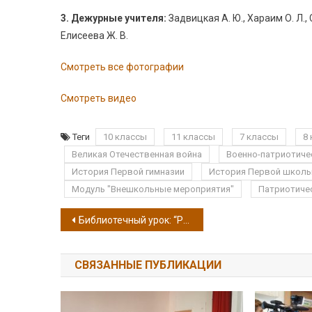
3. Дежурные учителя:
Задвицкая А. Ю., Хараим О. Л., С
Елисеева Ж. В.
Смотреть все фотографии
Смотреть видео
Теги
10 классы
11 классы
7 классы
8
Великая Отечественная война
Военно-патриотиче
История Первой гимназии
История Первой школ
Модуль "Внешкольные мероприятия"
Патриотиче
Навигация по записям
Библиотечный урок: “Русские сказки”
СВЯЗАННЫЕ ПУБЛИКАЦИИ