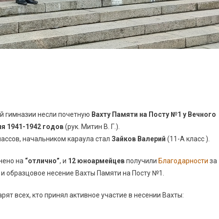
ой гимназии несли почетную
Вахту Памяти на Посту №1 у Вечного
я 1941-1942 годов
(рук. Митин В. Г.).
классов, начальником караула стал
Зайков Валерий
(11-А класс ).
нено на
“отлично”
, и
12 юноармейцев
получили
Благодарности
за
и образцовое несение Вахты Памяти на Посту №1.
ят всех, кто принял активное участие в несении Вахты: