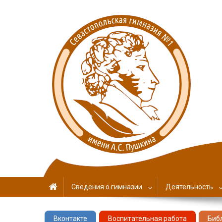
Севастопольская гимн
имени А. С. Пушкина
Сведения о гимназии
Деятельность
Вконтакте
Воспитательная работа
Биб