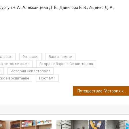
ургуч Н. А., Алексанцева Д. В., Давигора В. В., Ищенко Д. А.,
 классы
9 классы
Вахта памяти
ское воспитание
Вторая оборона Севастополя
ы
История Севастополя
ское воспитание
Пост № 1
Путешествие “История книги” в школьной библиотеке