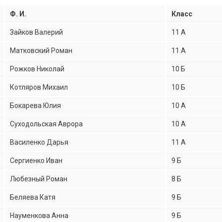
Ф. И.
Класс
Зайков Валерий
11 А
Матковский Роман
11 А
Рожков Николай
10 Б
Котляров Михаил
10 Б
Бокарева Юлия
10 А
Суходольская Аврора
10 А
Василенко Дарья
11 А
Сергиенко Иван
9 Б
Любезный Роман
8 Б
Беляева Катя
9 Б
Науменкова Анна
9 Б