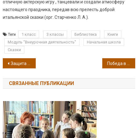
отличную актерскую игру , танцевали и создали атмосферу
настоящего праздника, передав всю прелесть доброй
итальянской сказки (орг. Старченко Л. А.).
Теги
1 класс
3 классы
Библиотека
Книги
Модуль "Внеурочная деятельность"
Начальная школа
Сказки
Навигация по записям
Защита проектов 10-А класса
Победа в региональном конкурсе по биологии
СВЯЗАННЫЕ ПУБЛИКАЦИИ