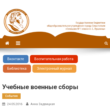
Севастопольская гимназия
имени А. С. Пушкина
№1
Вконтакте
Воспитательная работа
Библиотека
Электронный журнал
Учебные военные сборы
События
24.05.2016
Анна Задвицкая