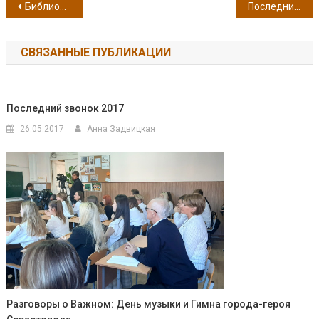
Навигация по записям
Библионочь-2016 в ЦГБ имени Л. Н. Толстого
Последний день в школе
СВЯЗАННЫЕ ПУБЛИКАЦИИ
Последний звонок 2017
26.05.2017
Анна Задвицкая
Разговоры о Важном: День музыки и Гимна города-героя