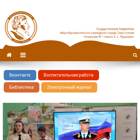
Севастопольская гимназия
имени А. С. Пушкина
№1
Вконтакте
Воспитательная работа
Библиотека
Электронный журнал