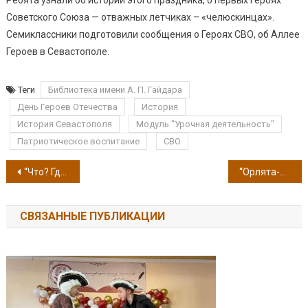
Ребята узнали об истории этого праздника, о первых Героях
Советского Союза — отважных летчиках – «челюскинцах».
Семиклассники подготовили сообщения о Героях СВО, об Аллее
Героев в Севастополе.
Теги
Библиотека имени А. П. Гайдара
День Героев Отечества
История
История Севастополя
Модуль "Урочная деятельность"
Патриотическое воспитание
СВО
Навигация по записям
“Что? Где? Когда” в начальной школе
“Орлята-Мастера” 1-Б класса
СВЯЗАННЫЕ ПУБЛИКАЦИИ