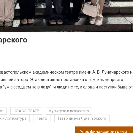
чарского
в Севастопольском академическом театре имени А. В. Луначарского н
жившей автора. Эта блестящая постановка о том, как непросто
“ум с сердцем не в ладу”, и люди не те, и слова и поступки бывают
ие
КЛАСС+ТЕАТР
Культура и искусство
к и литература
Театр
Театр имени Луначарского
Урок финансовой грамотности в 6 классе