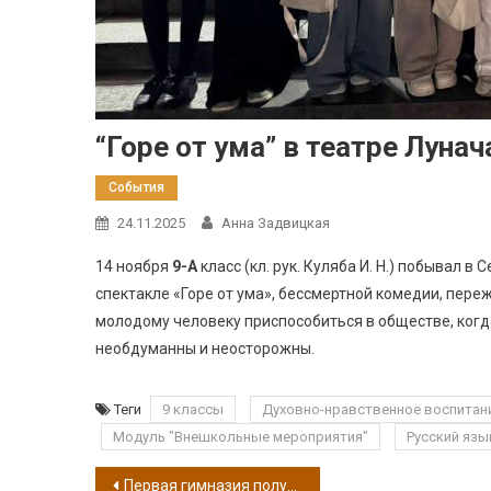
“Горе от ума” в театре Луна
События
24.11.2025
Анна Задвицкая
14 ноября
9-А
класс (кл. рук. Куляба И. Н.) побывал 
спектакле «Горе от ума», бессмертной комедии, пере
молодому человеку приспособиться в обществе, когда 
необдуманны и неосторожны.
Теги
9 классы
Духовно-нравственное воспитан
Модуль "Внешкольные мероприятия"
Русский язы
Навигация по записям
Первая гимназия получила “Знак качества для образовательных организаций”