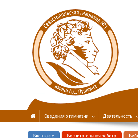
Севастопольская гимн
имени А. С. Пушкина
Сведения о гимназии
Деятельность
Вконтакте
Воспитательная работа
Биб