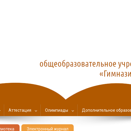
азия №1
Аттестация
Олимпиады
Дополнительное образо
лиотека
Электронный журнал