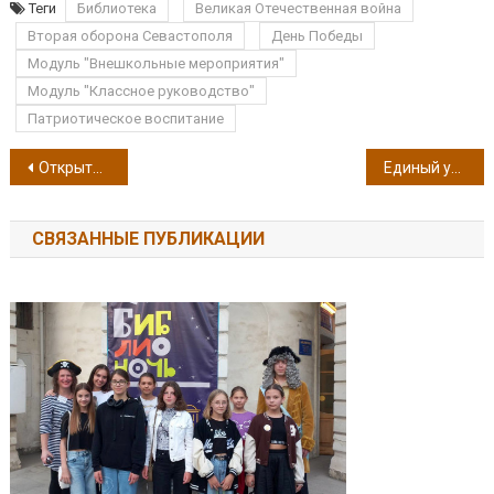
Теги
Библиотека
Великая Отечественная война
Вторая оборона Севастополя
День Победы
Модуль "Внешкольные мероприятия"
Модуль "Классное руководство"
Патриотическое воспитание
Навигация по записям
Открытый урок “Герои среди нас”
Единый урок по финансовой грамотности
СВЯЗАННЫЕ ПУБЛИКАЦИИ